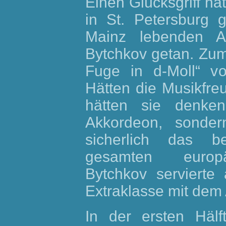
Einen Glücksgriff ha
in St. Petersburg 
Mainz lebenden Ak
Bytchkov getan. Zum 
Fuge in d-Moll“ v
Hätten die Musikfre
hätten sie denke
Akkordeon, sonder
sicherlich das b
gesamten europä
Bytchkov servierte 
Extraklasse mit dem
In der ersten Hälft